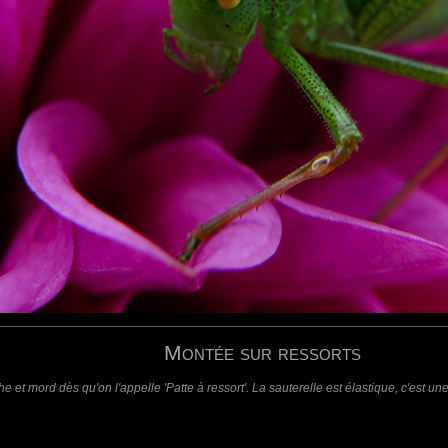
.."
requis)
(requis - ne sera pas affiché)
Web
Montée sur ressorts
e et mord dès qu'on l'appelle 'Patte à ressort'. La sauterelle est élastique, c'est u