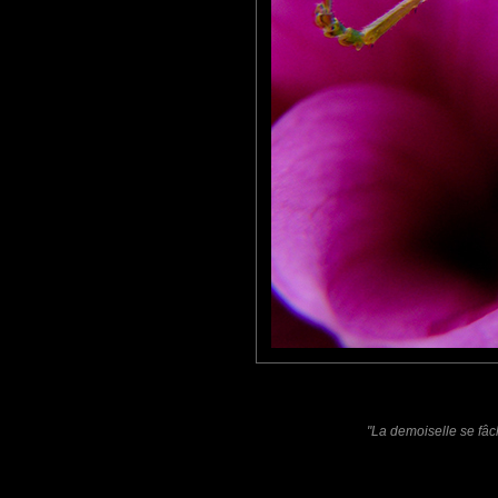
Un bijou posé sur son écrin...
Le genre de photo dont on aimerait dire... " C'est moi qui l'ai faite.
Bravo..!
:o)
MARIANA
: 05/03/2011
SUPER closeup or macro ;)
Laisser un commentaire
Nom
(
E-mail
Site 
"La demoiselle se fâch
Sauvegarder les infos