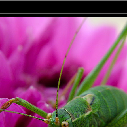
journée.
o !
sissant
des couleurs