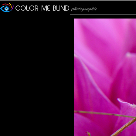
Fabuleuse ta macro, je ne peux qu'être fan!!! Belle journée.
tede
: 03/03/2011
J'ai aussi un Olympus, un appareil génial pour la macro. Bonne 
Christian Richer
: 03/03/2011
Rose et vert pour une macro psychédélique très réussie ! Brav
Calusarus
: 04/03/2011
Une merveille. Le contraste entre la sauterelle et la fleur est sai
larhune64
: 04/03/2011
Magnifique macro , c'est une très belle prise et un joli mariage 
Roger
: 04/03/2011
Superbe...