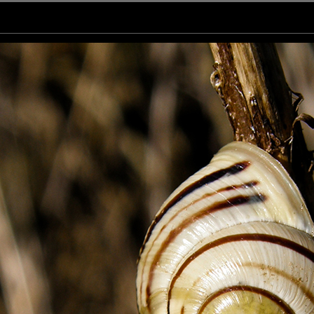
effet de mouvement ;)
u as bien travaillé, madame la pâtissière. La photographe aussi d'ailleurs. :)
.