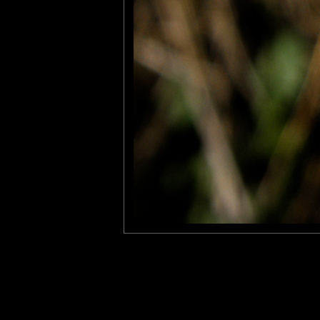
MAMYNI
: 28/12/2010
Il n'a pas beaucoup avancé depuis hier! :-))
Bisous
lew
: 03/01/2011
Très bonne année !!!
Laisser un commentaire
Nom
(
E-mail
Site 
Sauvegarder les infos