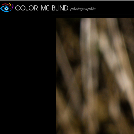
Chocolat ou persillade , je les adore ;) Superbe macro , sans l'
A bientôt
Pastelle
: 27/12/2010
Chocolat blanc et délicates volutes de chocolat noir et au lait. T
Lannic
: 27/12/2010
Je vois pas le chocolat !!!
Quelqu'un serait passé avant moi ???
Excellente macro comme d'habitude .
Et bravo d'avoir trouvé cette citation qui tombe fort à propos .
MAMYNI
: 27/12/2010
Un trai de lumière juste oùil faut!
Une belle prise. Bisous
PhotOpus
: 28/12/2010
Une vraie danse de couleurs graphiquement bien représentées