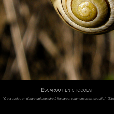
requis)
(requis - ne sera pas affiché)
Web
Escargot en chocolat
"C'est quelqu'un d'autre qui peut dire à l'escargot comment est sa coquille." [El