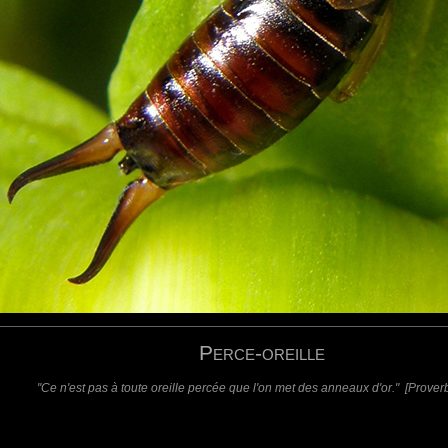
requis)
(requis - ne sera pas affiché)
Web
Perce-oreille
"Ce n'est pas à toute oreille percée que l'on met des anneaux d'or." [Prover