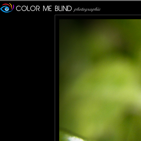
Furax
: 14/11/2010
Quelle netteté !!
Magnifique !
PhotOpus
: 15/11/2010
Une mise au vert ?