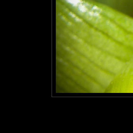
veronique
: 15/11/2010
super macro, felicitations
Lannic
: 30/11/2010
Excellent et certainement pas facile à mettre en " boite " .
Il a tendance à pas trop faire du surplace il me semble ...
Laisser un commentaire
Nom
(
E-mail
Site 
Sauvegarder les infos