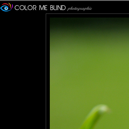
10Fraction
: 26/08/2010
il a gagné alors! Excellente macro!
Wolfen
: 27/08/2010
Une grande maîtrise pour cette macro, résultat superbe !
Très belle couleurs et mise au point précise,
5 *****
Lannic
: 27/08/2010
Trop drôle cette excellente macro !
Tu lui a dit que cet accouplement ( ? ) était contre nature ??? :o
christine
: 28/08/2010
Quelle belle photo, tendre et marrante comme tout. J'adore ce 
tce76
: 28/08/2010
Impeccable.
Mais, c'est qu'elle se cramponne bigrement !