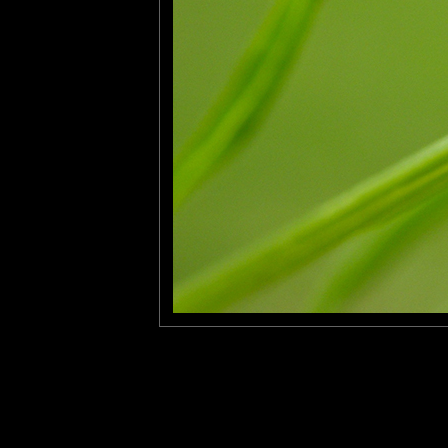
Olivier Paillet
: 28/08/2010
Excellente capture !!! très belle macro avec une pointe d'humour
Pastelle
: 03/09/2010
Trop mimi ! Chaque fois tes photos me font rire et/ou me touchen
Laisser un commentaire
Nom
(
E-mail
Site 
Sauvegarder les infos