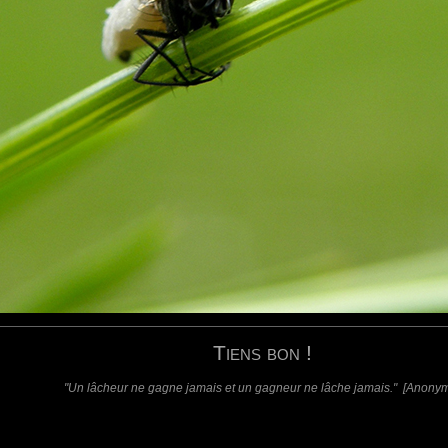
...J'adore !
t. Merci. :)
requis)
(requis - ne sera pas affiché)
Web
Tiens bon !
"Un lâcheur ne gagne jamais et un gagneur ne lâche jamais." [Anony