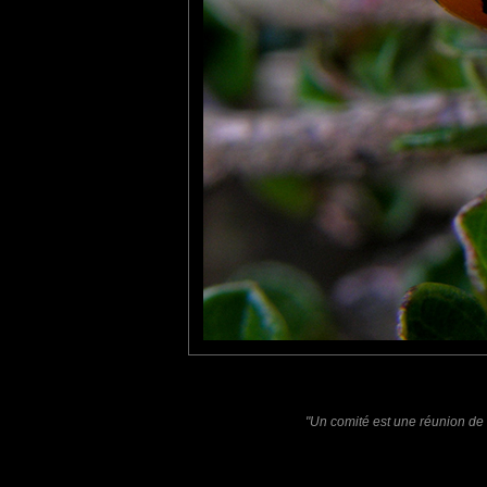
mariana
: 25/07/2010
Not 1, but 5 ladybugs :)) How wonderful it is ;))
Pastelle
: 06/08/2010
Bravo m'dame. Du jamais vu pour moi. :)
Laisser un commentaire
Nom
(
E-mail
Site 
"Un comité est une réunion de g
Sauvegarder les infos