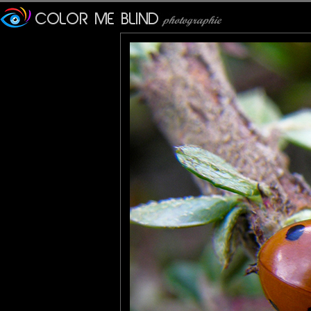
veronique
: 24/07/2010
Géniale !!! d'une netteté parfaite et une belle gamme de rouges
Pavan Kaul
: 24/07/2010
Such a lovely image..I love the way they are 'hugging' each othe
tede
: 24/07/2010
Une magnifique réunion, elle doivent tirer un plan anti pucerons 
Lannic
: 24/07/2010
Bien jolis ces " casques " cox .
Une prise originale comme le dit PhotOpus.
Marlowe
: 25/07/2010
Jolie grappe de fruits rouges carnivores !
Meeting de Cox... trop drôle ! :)