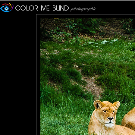
Emmeji
: 09/07/2010
Est-ce qu'ils taguent aussi les abribus :)))
Jean-Luc
: 10/07/2010
Et comme certains autres glandeurs , on sent bien qu'il ne faudra
bon week end
tede
: 10/07/2010
Euh!!! je crois que je vais rester dans le bus :))) Ils sont superb
Stephane
: 10/07/2010
Excellent ton titre pour cette bande d'ados oisifs ;-))
mariana
: 10/07/2010
Excellent ! What a lazy mood :)