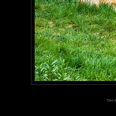
tce76
: 10/07/2010
C'est tout à fait ça !!!
veronique
: 20/07/2010
j'adore ta citation !
Laisser un commentaire
Nom
(
E-mail
Site 
"Des m
Sauvegarder les infos