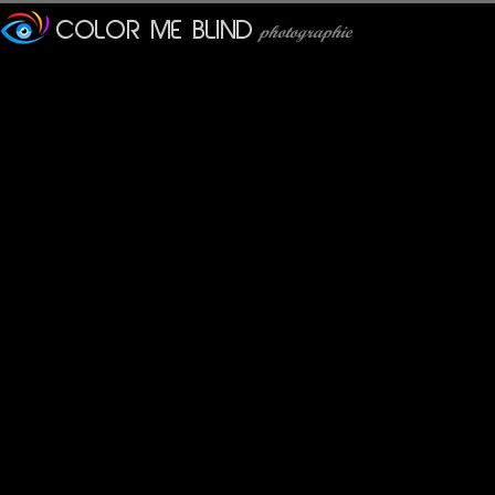
Very nicely done . Greta light and tones !
Alain
: 18/06/2010
Mais il est resté de marbre, de pierre ou de bois, etc...
veronique
: 18/06/2010
Et comme dit Nietzsche... Dieu est une réponse aux embarras de 
J'aime beaucoup tes deux tonalités et la position du gond
manola
: 18/06/2010
un angle presque intime pour cet homme ..mis sur la croix...
.....il a l'air de flotter...
une très belle photo..;-))
Metalbass
: 18/06/2010
Comment reconnait-on Jésus dans la rue ?
C'est le seul qui prend le passage clouté ! :D