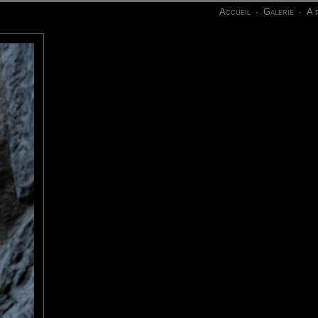
Accueil
Galerie
A 
·
·