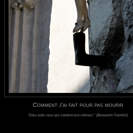
requis)
(requis - ne sera pas affiché)
Web
Comment j'ai fait pour pas mourir
"Dieu aide ceux qui s'aident eux-mêmes." [Benjamin Franklin]