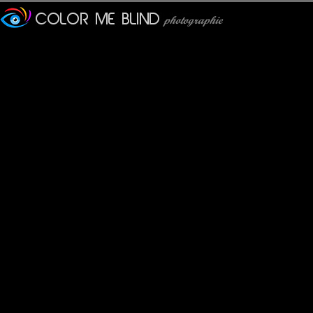
Stephane
: 07/06/2010
Très jolie composition pour ces deux bicyclettes dans cette rue
Furax
: 07/06/2010
Pfff, une bicyclette... C'est quand moins photogénique qu'une bo
Lannic
: 07/06/2010
Si j'ai bien tout suivi il s'agirait donc de deux bicyclettes .
En tout cas ça nous fait une photo très réussie avec un cadrage
lew
: 08/06/2010
huhu le pot bidalot, toute mon adolescence !
Pastelle
: 08/06/2010
Sympa la composition, tout à fait à propos la citation.
De toute façon ce sont deux choses différentes.