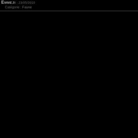
Emmeji
: 23/05/2010
Catégorie :
Faune