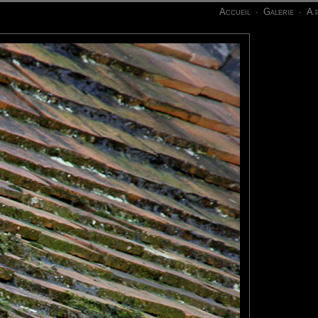
Accueil
Galerie
A 
·
·