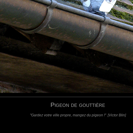
.. :(
requis)
(requis - ne sera pas affiché)
Web
Pigeon de gouttière
"Gardez votre ville propre, mangez du pigeon !" [Victor Blin]