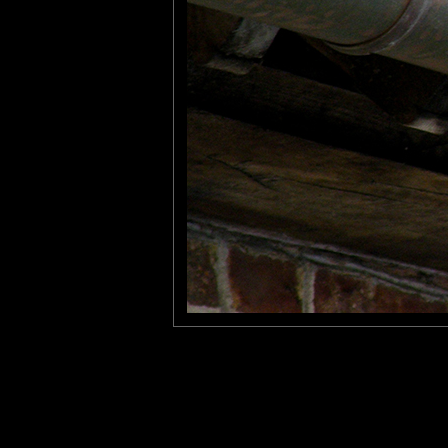
Philippe
: 26/05/2010
Je fournis les petits pois. Quand est-ce qu' on mange?
Pastelle
: 29/05/2010
C'est quand même terrible ces gens qui ne pensent qu'à manger.
Un si joli pigeon !
Laisser un commentaire
Nom
(
E-mail
Site 
Sauvegarder les infos