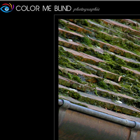
veronique
: 24/05/2010
tuiles et oiseau mouchetés, un puzzle dont les pièces s'imbriqu
reinette
: 24/05/2010
que c'est joli. il y en a aussi beaucoup par ici.