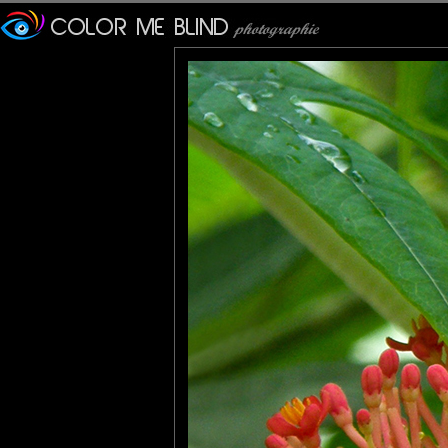
Les couleurs de cette fleur et ce papillon si majestueux... Cette p
Cécilia
: 30/03/2010
que dire ? une photo superbe !
les couleurs, le cadrage ... au top quoi ;)
bises
ManuRaw
: 30/03/2010
Belle prise. Les couleurs sont fantastiques.
MARIANA
: 30/03/2010
Great, very elegant composition . Great closeup !
Pastelle
: 30/03/2010
Hum... Tu vis où toi pour avoir de telles fleurs et de tels papillon
Superbe en tout cas. Bravo et merci. Pour la couleur et la comp
Mébon, en privé tu me donnes l'adresse ? ;)