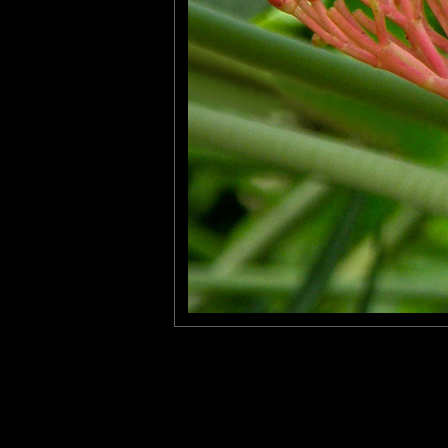
evelyne dubos
: 31/03/2010
C'est très joliment composé et les couleurs vives réjouissent le
Emmeji
: 31/03/2010
Cette photo a été prise au Naturospace d' Honfleur.
Laisser un commentaire
Nom
(
E-mail
Site 
Sauvegarder les infos