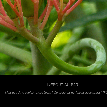
s yeux. Beau piqué également... bref, une macro très réussie... :-)
requis)
(requis - ne sera pas affiché)
Web
Debout au bar
"Mais que dit le papillon à ces fleurs ? Ce secret-là, nul jamais ne le saura." [P