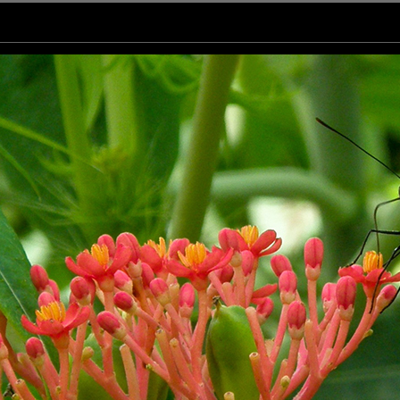
hoto est magnifique !! Belle journée à toi !
s ?
o et toussa.