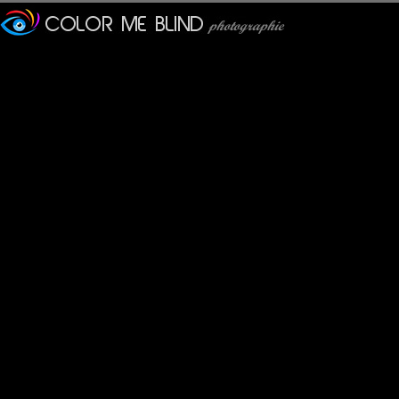
Furax
: 22/03/2010
C'est un monument à Etretat en mémoire des deux aviateurs Nu
MARIANA
: 23/03/2010
Great compo . Super angle and colors !
Cécilia
: 23/03/2010
la composition me plait bien ! et tout ce bleu ... fiiiou c'est beau !