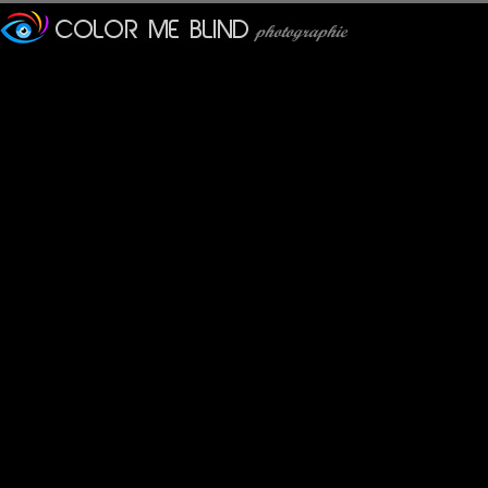
Pavan Kaul
: 20/03/2010
Lovely light, composition and soft tones...the sky is really wonde