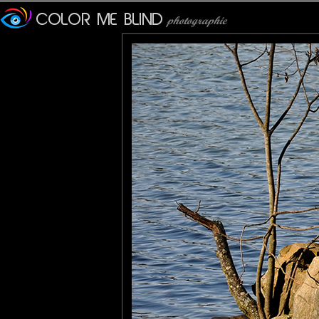
Furax
: 13/03/2010
Très souple ce cygne !!
MARIANA
: 13/03/2010
brilliant light and compo . great !!!
Karine
: 14/03/2010
Je ne sais pas si j'aurais la souplesse d'en faire autant !
Marie
: 14/03/2010
très belle lumière.
Emmeji
: 14/03/2010
Il s'était pourtant caché derrière un rocher pour être tranquille !!!
Ah, ces paparazzi :)