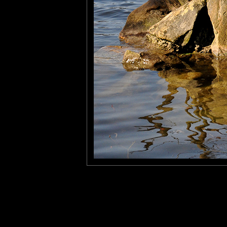
Pastelle
: 15/03/2010
J'adore.
Et je comprends enfin ton clin d'oeil Emmeji, je n'étais pas passée
Philippe
: 16/03/2010
J' ai parfois aussi la " tête dans le cul", mais je ne savais pas q
Décidément, on a tout à apprendre de la nature.
Laisser un commentaire
Nom
(
E-mail
Site 
Sauvegarder les infos