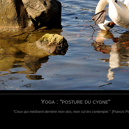
 ici avant. ;)
ue je faisais du yoga.
requis)
(requis - ne sera pas affiché)
Web
Yoga : "posture du cygne"
"Ceux qui médisent derrière mon dos, mon cul les contemple." [Francis Pi