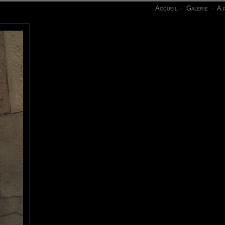
Accueil
Galerie
A 
·
·