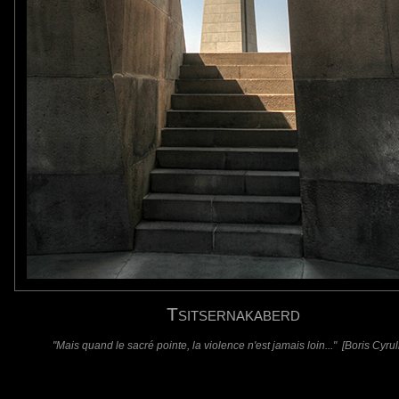
de arménien perpétré par le gouvernement
 la capitale arménienne Erevan.
requis)
(requis - ne sera pas affiché)
Web
Tsitsernakaberd
"Mais quand le sacré pointe, la violence n'est jamais loin..." [Boris Cyrul