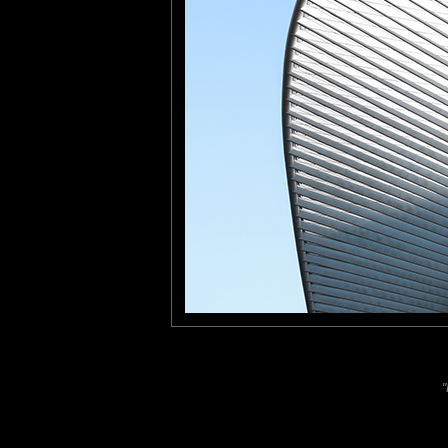
Photo de la gare de Liège-Guillemins, une des gares les plus fr
Conçue par le célèbre architecte catalan Santiago Calatrava, avec
cette gare est considérée comme une prouesse architecturale.
tce76
: 23/04/2026
Superbe architecture !
Laisser un commentaire
Nom
(
E-mail
Site 
"
Sauvegarder les infos