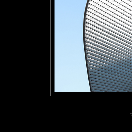
Photo de la gare de Liège-Guillemins, une des gares les plus fr
Conçue par le célèbre architecte catalan Santiago Calatrava, avec
cette gare est considérée comme une prouesse architecturale.
tce76
: 23/04/2026
Superbe architecture !
Laisser un commentaire
Nom
(
E-mail
Site 
"
Sauvegarder les infos