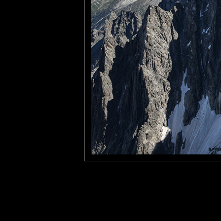
Furax
: 16/02/2026
Photo prise à près de 4000 mètres d'altitude dans nos magnifiq
Laisser un commentaire
Nom
(
E-mail
Site 
Sauvegarder les infos