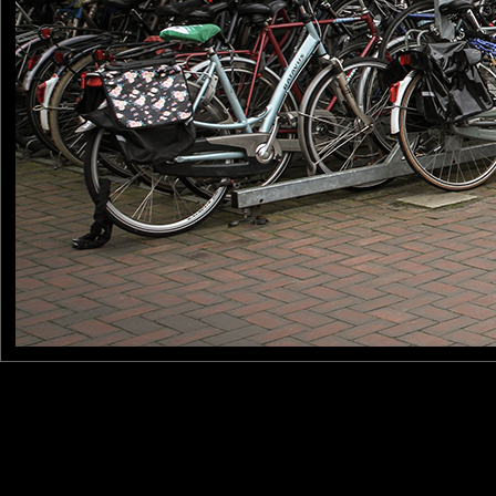
Furax
: 03/08/2025
Photo prise à La Haye, aux Pays-Bas, un pays où on dirait bien qu
Laisser un commentaire
Nom
(
E-mail
Site 
Sauvegarder les infos