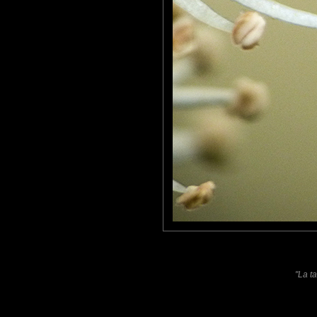
Furax
: 24/05/2025
Photo d'une jolie petite fourmi.
Laisser un commentaire
Nom
(
E-mail
Site 
"La ta
Sauvegarder les infos