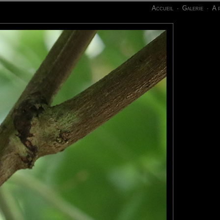
Accueil
Galerie
A 
·
·