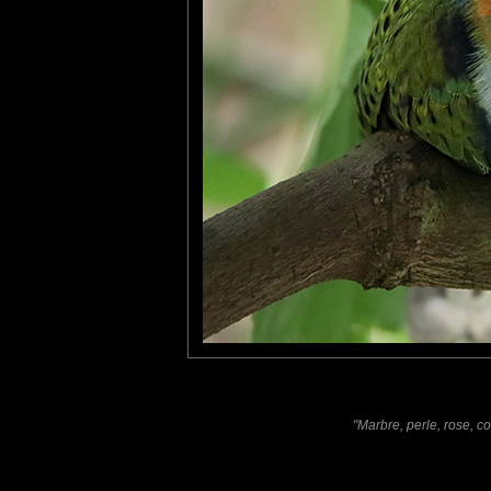
Furax
: 26/01/2025
Le Ptilope superbe (Ptilinopus superbus) est une espèce d'oise
Cet oiseau mesure de 21 à 24 cm pour une masse de 80 à 145 
tce76
: 28/01/2025
Une prise parfaite.
Bravo !
Laisser un commentaire
Nom
(
E-mail
Site 
"Marbre, perle, rose, co
Sauvegarder les infos