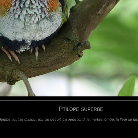
au appartenant à la famille des Columbidae.
g.
requis)
(requis - ne sera pas affiché)
Web
Ptilope superbe
lombe, tout se dissout, tout se détruit. La perle fond, le marbre tombe, la fleur se fan