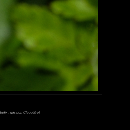
Obélix : mission Cléopâtre]