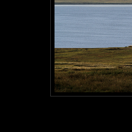
Furax
: 11/11/2023
Photo prise en Mongolie dont les paysages sont toujours d'une 
Laisser un commentaire
Nom
(
E-mail
Site 
Sauvegarder les infos