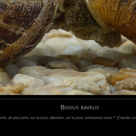
requis)
(requis - ne sera pas affiché)
Web
Bisous baveux
près, de plus près, sur la joue, attention, sur la joue, embrassez-vous !" [Claude Le