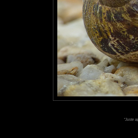
Furax
: 07/10/2023
Bien vu !
Laisser un commentaire
Nom
(
E-mail
Site 
"Juste a
Sauvegarder les infos