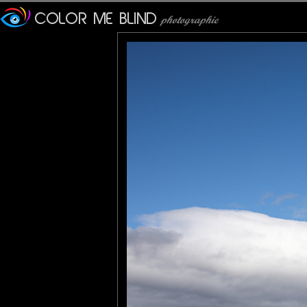
Furax
: 09/07/2023
Orrustuhóll (Battle Hill) es
sud de l'Islande.
Il y a 230 ans, Orrustuhóll ét