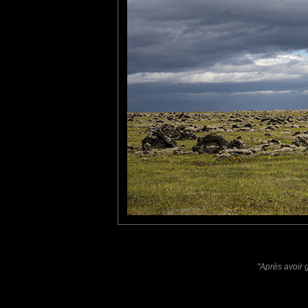
rapide.
Puis, en 1783, l'éruption 
grandes coulées de lave de l
Il a comme un air de petit 
Laisser un commentaire
Nom
(
E-mail
Site 
"Après avoir 
Sauvegarder les infos