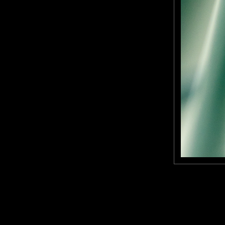
communs presque partout 
l'aide de leurs longues patt
Elles ont des antennes long
avant.
Laisser un commentaire
Nom
(
E-mail
Site 
Sauvegarder les infos