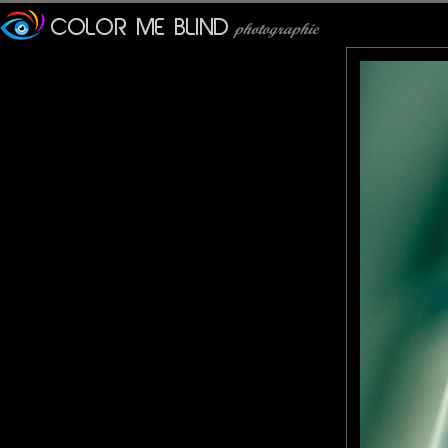
Furax
: 19/02/2023
Sauterelle est un nom ver
genre, mais plusieurs fa