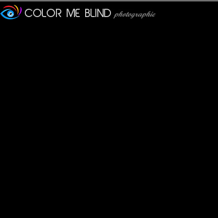
Bridge en arrière-plan.
California Street est l'une
en Californie.
Elle s'étend sur 54 bloc
l'ouest.
Elle constitue le dernier t
traversant les États-Unis d
Avec 8.4 km de longueur, C
San Francisco.
Elle relie le quartier des af
Les "Cable Cars" de San F
la ville.