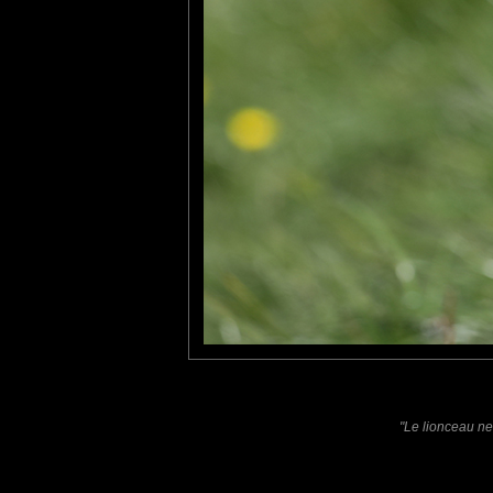
Furax
: 31/07/2022
Quand il sera grand, la mâchoire de ce petit lion aura une pres
tce76
: 15/08/2022
Un joli prince qui deviendra roi !
Laisser un commentaire
Nom
(
E-mail
Site 
"Le lionceau ne
Sauvegarder les infos