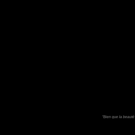
Furax
: 24/01/2022
Photo d'un tournesol très graphique !
tce76
: 27/01/2022
Bravo, c'est photogénique .
Laisser un commentaire
Nom
(
E-mail
Site 
"Bien que la beauté 
Sauvegarder les infos