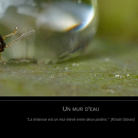
requis)
(requis - ne sera pas affiché)
Web
Un mur d'eau
"La tristesse est un mur élevé entre deux jardins." [Khalil Gibran]