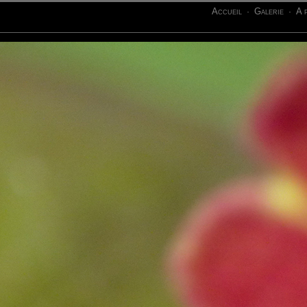
Accueil
Galerie
A 
·
·