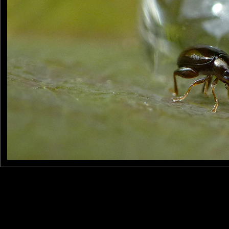
Furax
: 12/12/2021
Photo d'une altise (de 2 à 5 mm de longueur)
Laisser un commentaire
Nom
(
E-mail
Site 
Sauvegarder les infos