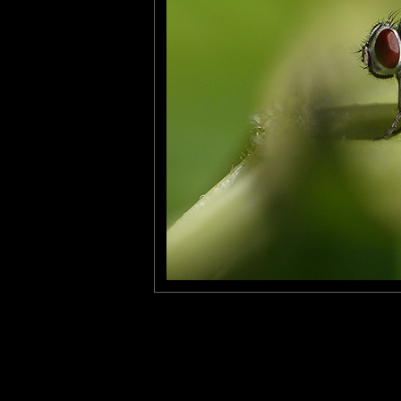
Furax
: 07/11/2021
Belle prise (dans tous les sens du terme...) !
tce76
: 12/11/2021
Impeccable !
Laisser un commentaire
Nom
(
E-mail
Site 
Sauvegarder les infos