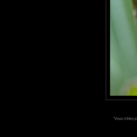
Furax
: 01/08/2021
Photo d'une tipule, plus communément appelée "cousin".
tce76
: 02/08/2021
Jamais vu d'aussi près le cousin !
Bravo.
Laisser un commentaire
Nom
(
E-mail
Site 
"Vous n'êtes p
Sauvegarder les infos