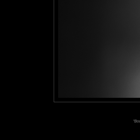
Furax
: 29/05/2021
Très belle photo d'Emmeji !!
Laisser un commentaire
Nom
(
E-mail
Site 
"Bou
Sauvegarder les infos