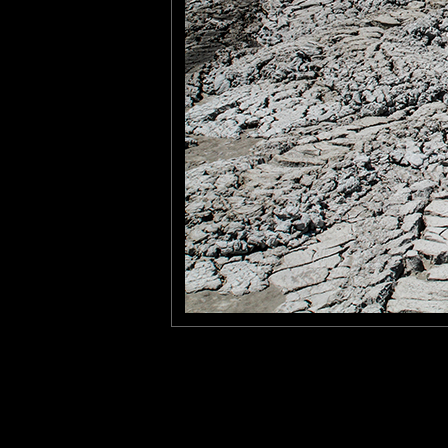
moins lentes, des collin
d'hydrocarbures.
La boue qui continue de s
constitue des champs de b
Laisser un commentaire
Nom
(
E-mail
Site 
Sauvegarder les infos