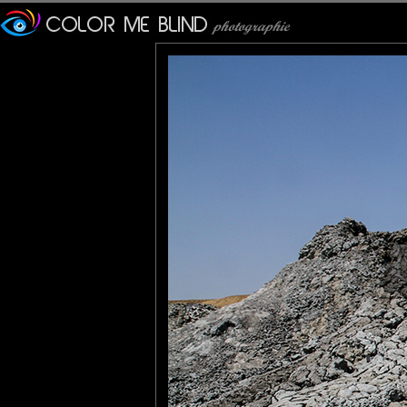
Le volcan de boue ou volc
paraissaient de taille mod
l'expulsion de :
- Gaz, souvent abond
d'hydrocarbures légers, m
avec de la vapeur d'eau a
- Boue, c'est-à-dire d'argile
L'eau est souvent chargée d
Les petites salses étaient
voire argileuses, étaient ex
La sortie continuelle de 