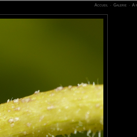
Accueil
Galerie
A 
·
·