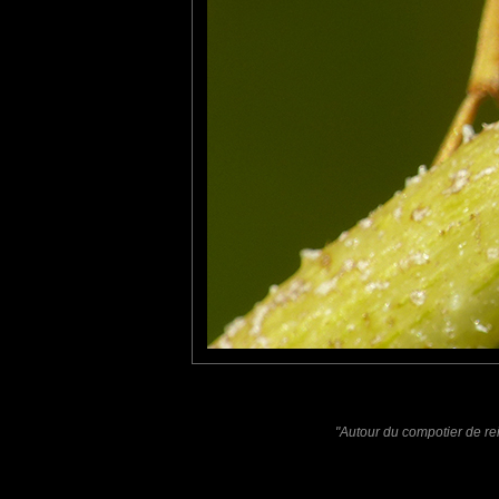
Furax
: 17/04/2021
La guêpe poliste longue et élancée se reconnaît à ses grandes p
Elle est pacifique mais peut piquer pour défendre son nid.
Laisser un commentaire
Nom
(
E-mail
Site 
"Autour du compotier de re
Sauvegarder les infos