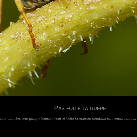
attes visibles en vol.
requis)
(requis - ne sera pas affiché)
Web
Pas folle la guêpe
ines-claudes une guêpe bourdonnait et toute la maison semblait ronronner sous la