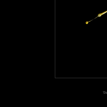
Furax
: 21/03/2021
Belle omelette de Metalbass !
tce76
: 05/04/2021
Parfait !
Laisser un commentaire
Nom
(
E-mail
Site 
"Da
Sauvegarder les infos