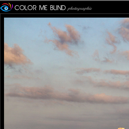
BONHEUR, SANTE, SWIN
signé : la famille "COLOR
(Emmeji ma môman, mes tr
même Furax)
tce76
: 03/01/2020
Merci pour tes bons voeux.
Que 2020 t'apporte Santé, Bo
G.Photos
: 06/01/2020
Très agréable moment sur v