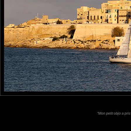
regarder. Merci de les par
Pastelle
: 31/03/2020
Quelle lumière !
Pour les voeux, merci mais.
Laisser un commentaire
Nom
(
E-mail
Site 
"Mon petit objo a pris 
Sauvegarder les infos