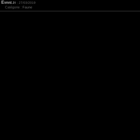
Emmeji
: 27/03/2019
Catégorie :
Faune