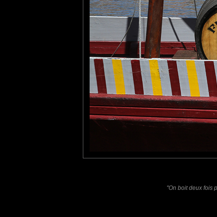
un goût étrange dans la bou
Pastelle
: 05/01/2019
Pardon pour cette digress
diagonale qui nous dit ce qu'i
Laisser un commentaire
Nom
(
E-mail
Site 
"On boit deux fois 
Sauvegarder les infos