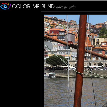
Photo prise dans la jolie vil
Un Rabelo est une embarcati
avec une longueur varian
mètres.
Les embarcations naviguaie
en amont et les villes de 
Gaia.
tce76
: 05/06/2018
Une belle photo pour la pro
Pastelle
: 05/01/2019
Sais pas pourquoi irrésisti