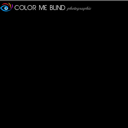
Furax
: 11/05/2018
Si vous n'avez rien à faire
l'exposition "Les Arts d'Ca
Metalbass participera à 
(Liquid Art + Paysages de l
- Dates : 19, 20, 21 mai 2
- Lieu : Saint Wandrille Ra
- Activités : Peinture, Scul
- Nombre d'exposants : 18
- Entrée libre