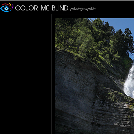
Kasyno Compensation bez D
popularnych make promocj
online.
Tego typu remuneration p
rozpoczac gre bez koniecz
Wystarczy zazwyczaj zalo
regulaminowych, aby otrz
lub darmowe obroty na wyb
graczy jest to atrakcyjna 
kasyna bez ponoszenia do
https://git.keller.io/edith387
: 06/08/2026